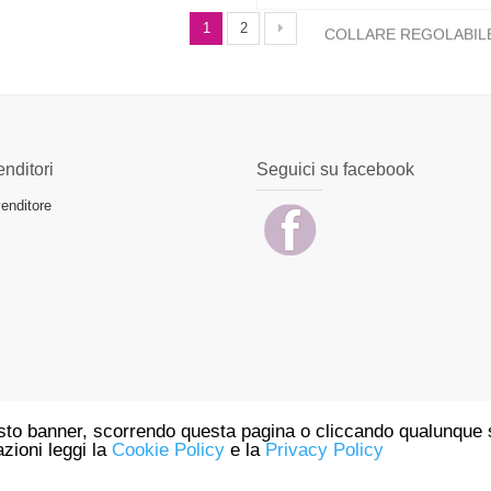
1
2
nditori
Seguici su facebook
enditore
questo banner, scorrendo questa pagina o cliccando qualunque
azioni leggi la
Cookie Policy
e la
Privacy Policy
e in
/home/xk1nj9r0/public_html/wp-content/themes/milano/includes/meta