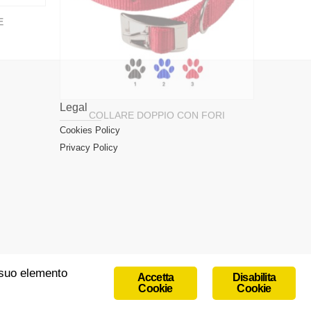
Legal
Cookies Policy
Privacy Policy
 suo elemento
Accetta
Disabilita
Cookie
Cookie
box/init.php
on line
747