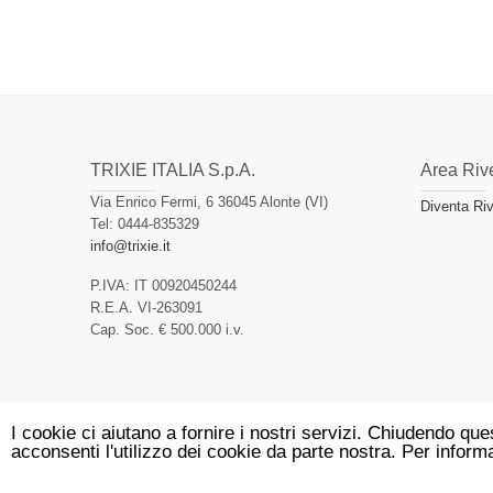
TRIXIE ITALIA S.p.A.
Area Rive
Via Enrico Fermi, 6 36045 Alonte (VI)
Diventa Riv
Tel: 0444-835329
info@trixie.it
P.IVA: IT 00920450244
R.E.A. VI-263091
Cap. Soc. € 500.000 i.v.
I cookie ci aiutano a fornire i nostri servizi. Chiudendo 
Warning
acconsenti l'utilizzo dei cookie da parte nostra. Per inform
: count(): Parameter must be an array or an object that implements Countabl